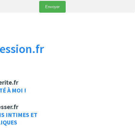
ession.fr
rite.fr
TÉ À MOI !
sser.fr
S INTIMES ET
IQUES